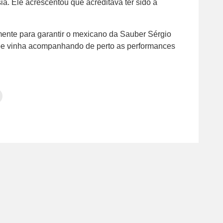
a. Ele acrescentou que acreditava ter sido a
nte para garantir o mexicano da Sauber Sérgio
ipe vinha acompanhando de perto as performances
Clique
para
tilhar
imprimir(abre
em
e
am(abre
nova
janela)