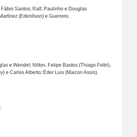
 Fábio Santos; Ralf, Paulinho e Douglas
Martínez (Edenílson) e Guerrero.
as e Wendel; Nilton, Felipe Bastos (Thiago Feltri),
 e Carlos Alberto; Éder Luis (Maicon Assis).
Clique
para
tilhar
imprimir(abre
em
e
am(abre
nova
janela)