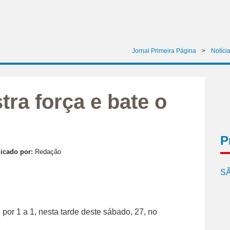
Jornal Primeira Página
>
Notíci
ra força e bate o
P
icado por:
Redação
SÃ
or 1 a 1, nesta tarde deste sábado, 27, no