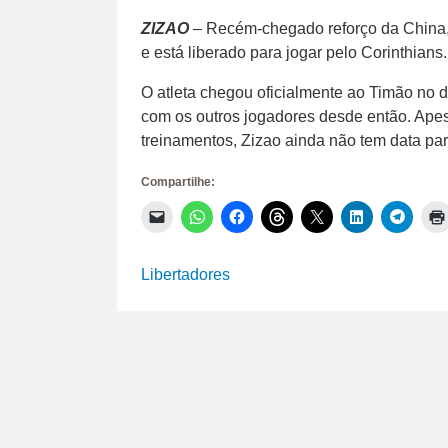
ZIZAO
– Recém-chegado reforço da China, já
e está liberado para jogar pelo Corinthians.
O atleta chegou oficialmente ao Timão no 
com os outros jogadores desde então. Ap
treinamentos, Zizao ainda não tem data par
Compartilhe:
Clique
Clique
Clique
Clique
Clique
Clique
Clique
para
para
para
para
para
para
para
enviar
compartilhar
compartilhar
compartilhar
compartilhar
compartilhar
compar
um
no
no
no
no
no
no
link
WhatsApp(abre
Facebook(abre
Threads(abre
X(abre
LinkedIn(abr
Telegr
Libertadores
por
em
em
em
em
em
em
e-
nova
nova
nova
nova
nova
nova
mail
janela)
janela)
janela)
janela)
janela)
janela)
para
um
amigo(abre
em
nova
janela)