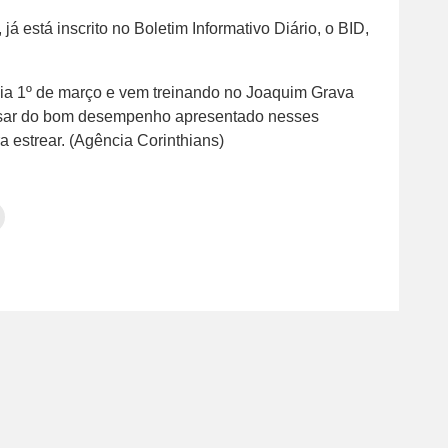
 está inscrito no Boletim Informativo Diário, o BID,
dia 1º de março e vem treinando no Joaquim Grava
esar do bom desempenho apresentado nesses
a estrear. (Agência Corinthians)
Clique
para
tilhar
imprimir(abre
em
e
am(abre
nova
janela)