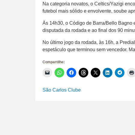
Na categoria novatos, o Celtics/Yazigi enc
futebol mais sólido e envolvente, soube apr
Às 14h30, o Código de Barra/Bello Bagno 
disputada da rodada e ao final dos 90 minu
No último jogo da rodada, às 16h, a Predi
espetáculo que terminou sem vencedor. Mai
Compartilhe:
Clique
Clique
Clique
Clique
Clique
Clique
Clique
para
para
para
para
para
para
para
enviar
compartilhar
compartilhar
compartilhar
compartilhar
compartilhar
compar
um
no
no
no
no
no
no
link
WhatsApp(abre
Facebook(abre
Threads(abre
X(abre
LinkedIn(abr
Telegr
São Carlos Clube
por
em
em
em
em
em
em
e-
nova
nova
nova
nova
nova
nova
mail
janela)
janela)
janela)
janela)
janela)
janela)
para
um
amigo(abre
em
nova
janela)