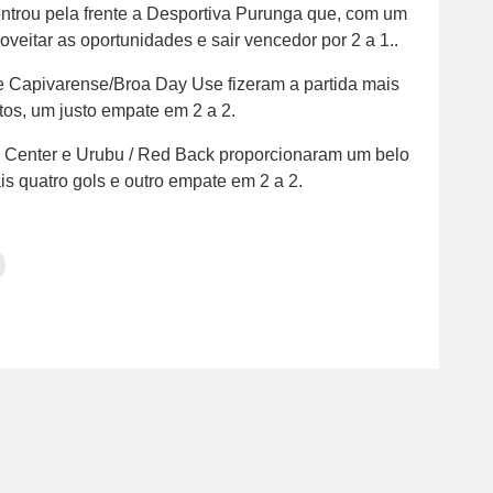
ontrou pela frente a Desportiva Purunga que, com um
oveitar as oportunidades e sair vencedor por 2 a 1..
e Capivarense/Broa Day Use fizeram a partida mais
tos, um justo empate em 2 a 2.
al Center e Urubu / Red Back proporcionaram um belo
s quatro gols e outro empate em 2 a 2.
Clique
para
tilhar
imprimir(abre
em
e
am(abre
nova
janela)