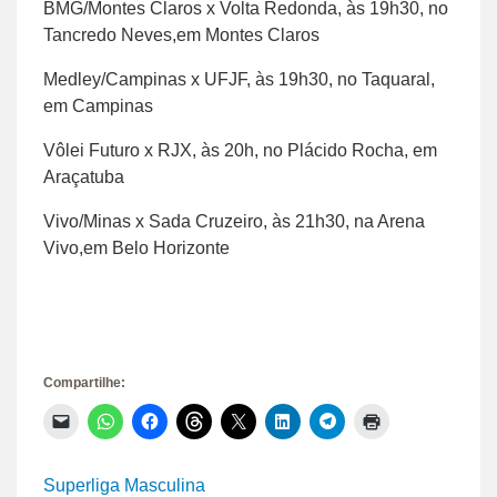
BMG/Montes Claros x Volta Redonda, às 19h30, no
Tancredo Neves,em Montes Claros
Medley/Campinas x UFJF, às 19h30, no Taquaral,
em Campinas
Vôlei Futuro x RJX, às 20h, no Plácido Rocha, em
Araçatuba
Vivo/Minas x Sada Cruzeiro, às 21h30, na Arena
Vivo,em Belo Horizonte
Compartilhe:
Clique
Clique
Clique
Clique
Clique
Clique
Clique
Clique
para
para
para
para
para
para
para
para
enviar
compartilhar
compartilhar
compartilhar
compartilhar
compartilhar
compartilhar
imprimir(abre
um
no
no
no
no
no
no
em
link
WhatsApp(abre
Facebook(abre
Threads(abre
X(abre
LinkedIn(abre
Telegram(abre
nova
Superliga Masculina
por
em
em
em
em
em
em
janela)