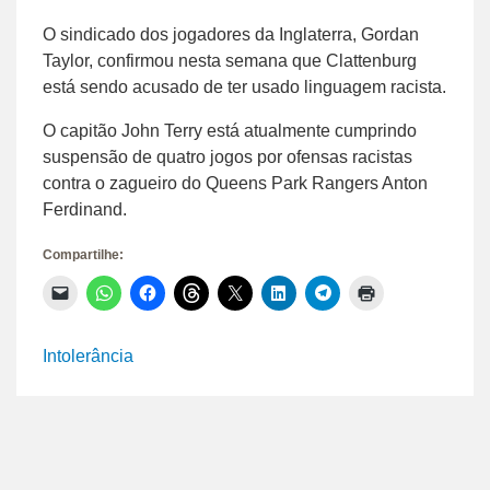
O sindicado dos jogadores da Inglaterra, Gordan
Taylor, confirmou nesta semana que Clattenburg
está sendo acusado de ter usado linguagem racista.
O capitão John Terry está atualmente cumprindo
suspensão de quatro jogos por ofensas racistas
contra o zagueiro do Queens Park Rangers Anton
Ferdinand.
Compartilhe:
Clique
Clique
Clique
Clique
Clique
Clique
Clique
Clique
para
para
para
para
para
para
para
para
enviar
compartilhar
compartilhar
compartilhar
compartilhar
compartilhar
compartilhar
imprimir(abre
um
no
no
no
no
no
no
em
link
WhatsApp(abre
Facebook(abre
Threads(abre
X(abre
LinkedIn(abre
Telegram(abre
nova
Intolerância
por
em
em
em
em
em
em
janela)
e-
nova
nova
nova
nova
nova
nova
mail
janela)
janela)
janela)
janela)
janela)
janela)
para
um
amigo(abre
em
nova
janela)