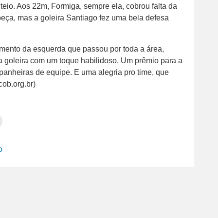
eio. Aos 22m, Formiga, sempre ela, cobrou falta da
eça, mas a goleira Santiago fez uma bela defesa
amento da esquerda que passou por toda a área,
a goleira com um toque habilidoso. Um prêmio para a
nheiras de equipe. E uma alegria pro time, que
cob.org.br)
Clique
para
tilhar
imprimir(abre
em
e
am(abre
nova
o
janela)