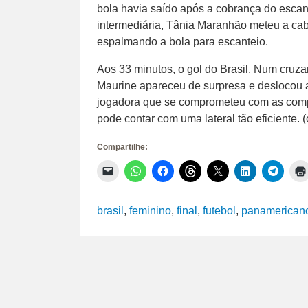
bola havia saído após a cobrança do escant
intermediária, Tânia Maranhão meteu a cab
espalmando a bola para escanteio.
Aos 33 minutos, o gol do Brasil. Num cruz
Maurine apareceu de surpresa e deslocou 
jogadora que se comprometeu com as compa
pode contar com uma lateral tão eficiente. (
Compartilhe:
Clique
Clique
Clique
Clique
Clique
Clique
Clique
para
para
para
para
para
para
para
enviar
compartilhar
compartilhar
compartilhar
compartilhar
compartilhar
compar
um
no
no
no
no
no
no
link
WhatsApp(abre
Facebook(abre
Threads(abre
X(abre
LinkedIn(abr
Telegr
brasil
,
feminino
,
final
,
futebol
,
panamerican
por
em
em
em
em
em
em
e-
nova
nova
nova
nova
nova
nova
mail
janela)
janela)
janela)
janela)
janela)
janela)
para
um
amigo(abre
em
nova
janela)