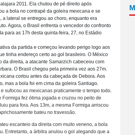
lajara 2011. Ela chutou de pé direito após
M
u a bola no contrapé da goleira mexicana e se
, a lateral se entregou ao choro, enquanto era
to. Agora, o Brasil enfrenta o vencedor do confronto
 para as 17h desta quinta-feira, 27, no Estádio
ativa da partida e começou levando perigo logo aos
ue tinha endereço certo ao gol brasileiro. O México
o da direita, a atacante Samarzich cabeceou com
arbara. O Brasil chegou pela primeira vez aos 27m.
exicana cortou antes da cabeçada de Debora. Aos
 mas a bola foi em cima da goleira Santiago.
e sufocou as mexicanas praticamente o tempo todo.
Formiga fez ótima jogada e cruzou no peito de
luiu para fora. Aos 13m, a mesma Formiga arriscou
caprichosamente bateu no travessão.
eu escanteio da direita com muito veneno, a bola
. Entretanto, a árbitra anulou o gol alegando que a