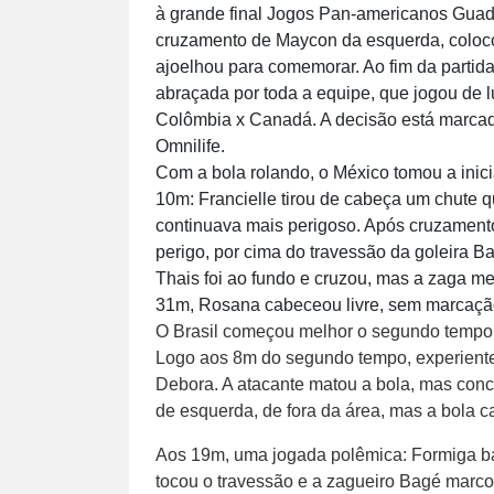
à grande final Jogos Pan-americanos Guada
cruzamento de Maycon da esquerda, coloco
ajoelhou para comemorar. Ao fim da partida
abraçada por toda a equipe, que jogou de lu
Colômbia x Canadá. A decisão está marcada
Omnilife.
Com a bola rolando, o México tomou a inici
10m: Francielle tirou de cabeça um chute q
continuava mais perigoso. Após cruzament
perigo, por cima do travessão da goleira B
Thais foi ao fundo e cruzou, mas a zaga m
31m, Rosana cabeceou livre, sem marcação,
O Brasil começou melhor o segundo tempo 
Logo aos 8m do segundo tempo, experiente 
Debora. A atacante matou a bola, mas conc
de esquerda, de fora da área, mas a bola 
Aos 19m, uma jogada polêmica: Formiga bat
tocou o travessão e a zagueiro Bagé marcou