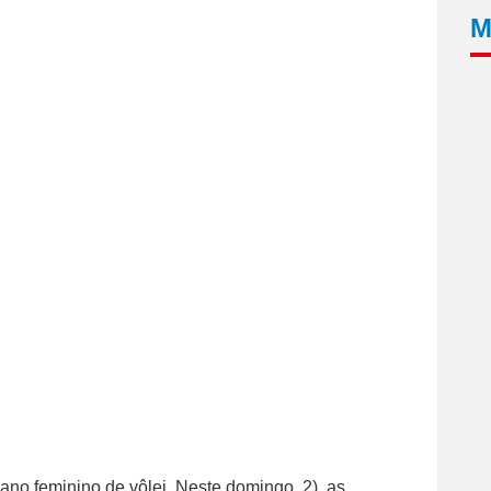
M
cano feminino de vôlei. Neste domingo, 2), as