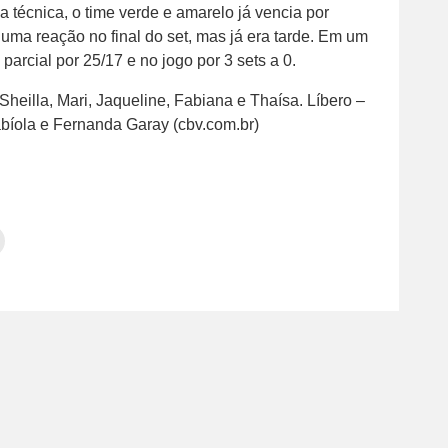
 técnica, o time verde e amarelo já vencia por
 uma reação no final do set, mas já era tarde. Em um
 parcial por 25/17 e no jogo por 3 sets a 0.
Sheilla, Mari, Jaqueline, Fabiana e Thaísa. Líbero –
abíola e Fernanda Garay (cbv.com.br)
Clique
para
tilhar
imprimir(abre
em
e
am(abre
nova
janela)