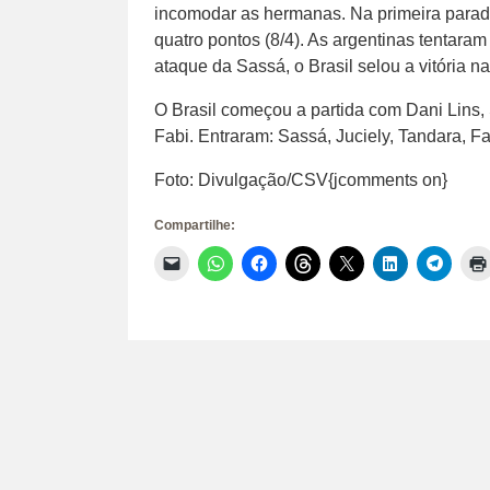
incomodar as hermanas. Na primeira parada
quatro pontos (8/4). As argentinas tentaram
ataque da Sassá, o Brasil selou a vitória na
O Brasil começou a partida com Dani Lins, 
Fabi. Entraram: Sassá, Juciely, Tandara, F
Foto: Divulgação/CSV{jcomments on}
Compartilhe:
Clique
Clique
Clique
Clique
Clique
Clique
Clique
para
para
para
para
para
para
para
enviar
compartilhar
compartilhar
compartilhar
compartilhar
compartilhar
compar
um
no
no
no
no
no
no
link
WhatsApp(abre
Facebook(abre
Threads(abre
X(abre
LinkedIn(abr
Telegr
por
em
em
em
em
em
em
e-
nova
nova
nova
nova
nova
nova
mail
janela)
janela)
janela)
janela)
janela)
janela)
para
um
amigo(abre
em
nova
janela)