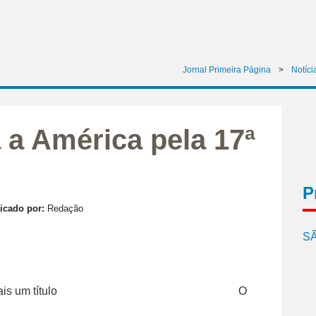
Jornal Primeira Página
>
Notíci
 a América pela 17ª
P
icado por:
Redação
SÃ
O