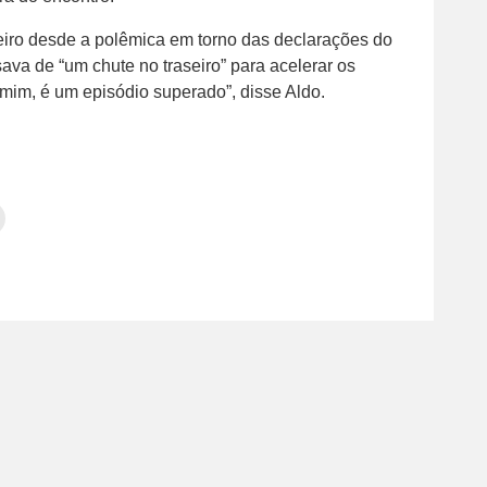
meiro desde a polêmica em torno das declarações do
sava de “um chute no traseiro” para acelerar os
mim, é um episódio superado”, disse Aldo.
Clique
para
tilhar
imprimir(abre
em
e
am(abre
nova
janela)