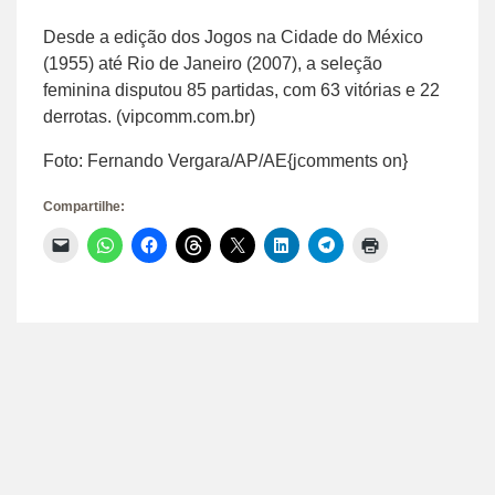
Desde a edição dos Jogos na Cidade do México
(1955) até Rio de Janeiro (2007), a seleção
feminina disputou 85 partidas, com 63 vitórias e 22
derrotas. (vipcomm.com.br)
Foto: Fernando Vergara/AP/AE{jcomments on}
Compartilhe:
Clique
Clique
Clique
Clique
Clique
Clique
Clique
Clique
para
para
para
para
para
para
para
para
enviar
compartilhar
compartilhar
compartilhar
compartilhar
compartilhar
compartilhar
imprimir(abre
um
no
no
no
no
no
no
em
link
WhatsApp(abre
Facebook(abre
Threads(abre
X(abre
LinkedIn(abre
Telegram(abre
nova
por
em
em
em
em
em
em
janela)
e-
nova
nova
nova
nova
nova
nova
mail
janela)
janela)
janela)
janela)
janela)
janela)
para
um
amigo(abre
em
nova
janela)