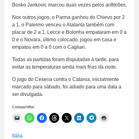
Bosko Jankovic marcou duas vezes pelos anfitriões.
Nos outros jogos, o Parma ganhou do Chievo por 2
a 1, o Palermo venceu o Atalanta também com
placar de 2 a 1, Lecce e Bolonha empataram em 0 a
0 e o Novara, último colocado, jogou em casa e
empatou em 0 a 0 com o Cagliari.
Todas as partidas foram disputadas à tarde, para
evitar as temperaturas ainda mais frias da noite.
O jogo do Cesena contra o Catania, inicialmente
marcado para sábado, foi adiado para uma data a
ser divulgada.
Compartilhe:
Clique
Clique
Clique
Clique
Clique
Clique
Clique
Clique
para
para
para
para
para
para
para
para
enviar
compartilhar
compartilhar
compartilhar
compartilhar
compartilhar
compartilhar
imprimir(abre
um
no
no
no
no
no
no
em
link
WhatsApp(abre
Facebook(abre
Threads(abre
X(abre
LinkedIn(abre
Telegram(abre
nova
Itália
por
em
em
em
em
em
em
janela)