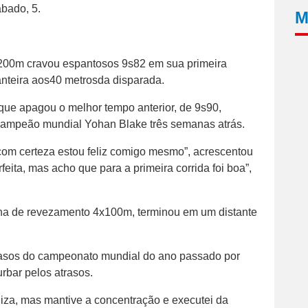
ábado, 5.
M
e 200m cravou espantosos 9s82 em sua primeira
anteira aos40 metrosda disparada.
 que apagou o melhor tempo anterior, de 9s90,
campeão mundial Yohan Blake três semanas atrás.
com certeza estou feliz comigo mesmo”, acrescentou
eita, mas acho que para a primeira corrida foi boa”,
na de revezamento 4x100m, terminou em um distante
m rasos do campeonato mundial do ano passado por
rbar pelos atrasos.
iza, mas mantive a concentração e executei da