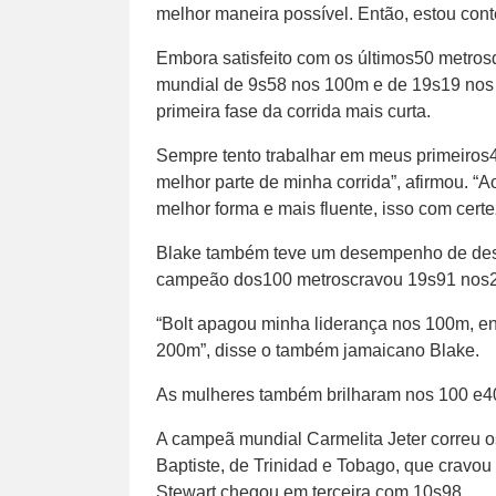
melhor maneira possível. Então, estou con
Embora satisfeito com os últimos50 metrosd
mundial de 9s58 nos 100m e de 19s19 nos 2
primeira fase da corrida mais curta.
Sempre tento trabalhar em meus primeiros
melhor parte de minha corrida”, afirmou. “
melhor forma e mais fluente, isso com certe
Blake também teve um desempenho de dest
campeão dos100 metroscravou 19s91 nos
“Bolt apagou minha liderança nos 100m, e
200m”, disse o também jamaicano Blake.
As mulheres também brilharam nos 100 e4
A campeã mundial Carmelita Jeter correu 
Baptiste, de Trinidad e Tobago, que cravo
Stewart chegou em terceira com 10s98.