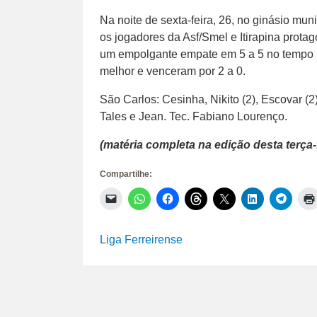
Na noite de sexta-feira, 26, no ginásio mun
os jogadores da Asf/Smel e Itirapina prot
um empolgante empate em 5 a 5 no tempo n
melhor e venceram por 2 a 0.
São Carlos: Cesinha, Nikito (2), Escovar (2
Tales e Jean. Tec. Fabiano Lourenço.
(matéria completa na edição desta terça-f
Compartilhe:
Clique
Clique
Clique
Clique
Clique
Clique
Clique
para
para
para
para
para
para
para
enviar
compartilhar
compartilhar
compartilhar
compartilhar
compartilhar
compar
um
no
no
no
no
no
no
link
WhatsApp(abre
Facebook(abre
Threads(abre
X(abre
LinkedIn(abr
Telegr
Liga Ferreirense
por
em
em
em
em
em
em
e-
nova
nova
nova
nova
nova
nova
mail
janela)
janela)
janela)
janela)
janela)
janela)
para
um
amigo(abre
em
nova
janela)