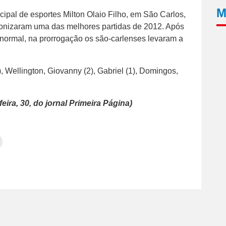
M
icipal de esportes Milton Olaio Filho, em São Carlos,
agonizaram uma das melhores partidas de 2012. Após
ormal, na prorrogação os são-carlenses levaram a
), Wellington, Giovanny (2), Gabriel (1), Domingos,
eira, 30, do jornal Primeira Página)
Clique
para
tilhar
imprimir(abre
em
e
am(abre
nova
janela)