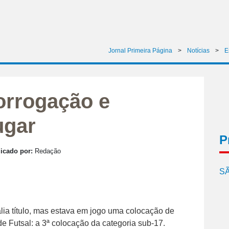
Jornal Primeira Página
>
Notícias
>
E
orrogação e
ugar
P
icado por:
Redação
SÃ
ia título, mas estava em jogo uma colocação de
e Futsal: a 3ª colocação da categoria sub-17.