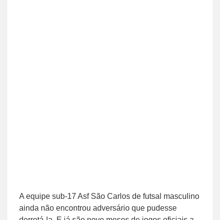
A equipe sub-17 Asf São Carlos de futsal masculino
ainda não encontrou adversário que pudesse
derrotá-la. E já são nove meses de jogos oficiais a