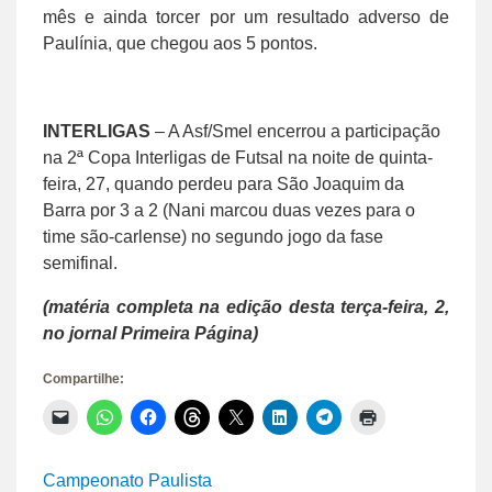
mês e ainda torcer por um resultado adverso de
Paulínia, que chegou aos 5 pontos.
INTERLIGAS
– A Asf/Smel encerrou a participação
na 2ª Copa Interligas de Futsal na noite de quinta-
feira, 27, quando perdeu para São Joaquim da
Barra por 3 a 2 (Nani marcou duas vezes para o
time são-carlense) no segundo jogo da fase
semifinal.
(matéria completa na edição desta terça-feira, 2,
no jornal Primeira Página)
Compartilhe:
Clique
Clique
Clique
Clique
Clique
Clique
Clique
Clique
para
para
para
para
para
para
para
para
enviar
compartilhar
compartilhar
compartilhar
compartilhar
compartilhar
compartilhar
imprimir(abre
um
no
no
no
no
no
no
em
link
WhatsApp(abre
Facebook(abre
Threads(abre
X(abre
LinkedIn(abre
Telegram(abre
nova
Campeonato Paulista
por
em
em
em
em
em
em
janela)