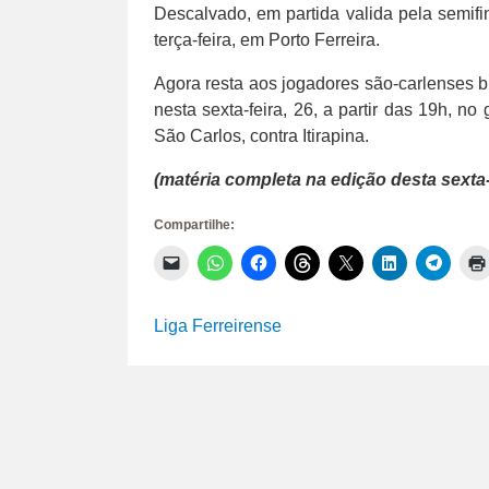
Descalvado, em partida valida pela semifin
terça-feira, em Porto Ferreira.
Agora resta aos jogadores são-carlenses b
nesta sexta-feira, 26, a partir das 19h, no
São Carlos, contra Itirapina.
(matéria completa na edição desta sexta-f
Compartilhe:
Clique
Clique
Clique
Clique
Clique
Clique
Clique
para
para
para
para
para
para
para
enviar
compartilhar
compartilhar
compartilhar
compartilhar
compartilhar
compar
um
no
no
no
no
no
no
link
WhatsApp(abre
Facebook(abre
Threads(abre
X(abre
LinkedIn(abr
Telegr
Liga Ferreirense
por
em
em
em
em
em
em
e-
nova
nova
nova
nova
nova
nova
mail
janela)
janela)
janela)
janela)
janela)
janela)
para
um
amigo(abre
em
nova
janela)