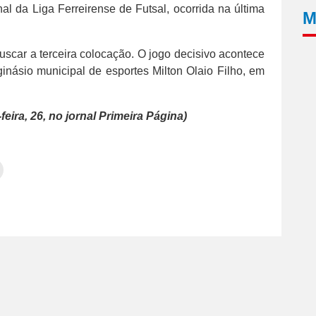
al da Liga Ferreirense de Futsal, ocorrida na última
M
uscar a terceira colocação. O jogo decisivo acontece
 ginásio municipal de esportes Milton Olaio Filho, em
eira, 26, no jornal Primeira Página)
Clique
para
tilhar
imprimir(abre
em
e
am(abre
nova
janela)