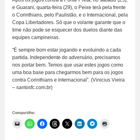
e Guarani, quarta-feira (29), o Peixe terá pela frente
o Corinthians, pelo Paulistão, e o Internacional, pela
Copa Libertadores. Só que o volante garante que o
time não pode se esquecer dos duelos diante das
equipes campineiras.
“É sempre bom estar jogando e evoluindo a cada
partida. Independente do adversário, precisamos
nos portar bem. Temos que usar estes jogos como
uma boa base para chegarmos bem para os jogos
contra Corinthians e Internacional”. (Vinicius Vieira
– santosfc.com.br)
Compartilhe:
Clique
Clique
Clique
Clique
Clique
Clique
Clique
Clique
para
para
para
para
para
para
para
para
enviar
compartilhar
compartilhar
compartilhar
compartilhar
compartilhar
compartilhar
imprimir(abre
um
no
no
no
no
no
no
em
link
WhatsApp(abre
Facebook(abre
Threads(abre
X(abre
LinkedIn(abre
Telegram(abre
nova