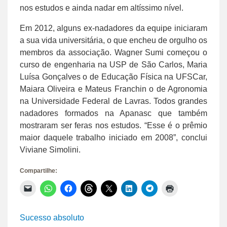
nos estudos e ainda nadar em altíssimo nível.
Em 2012, alguns ex-nadadores da equipe iniciaram
a sua vida universitária, o que encheu de orgulho os
membros da associação. Wagner Sumi começou o
curso de engenharia na USP de São Carlos, Maria
Luísa Gonçalves o de Educação Física na UFSCar,
Maiara Oliveira e Mateus Franchin o de Agronomia
na Universidade Federal de Lavras. Todos grandes
nadadores formados na Apanasc que também
mostraram ser feras nos estudos. “Esse é o prêmio
maior daquele trabalho iniciado em 2008”, conclui
Viviane Simolini.
Compartilhe:
Clique
Clique
Clique
Clique
Clique
Clique
Clique
Clique
para
para
para
para
para
para
para
para
enviar
compartilhar
compartilhar
compartilhar
compartilhar
compartilhar
compartilhar
imprimir(abre
um
no
no
no
no
no
no
em
link
WhatsApp(abre
Facebook(abre
Threads(abre
X(abre
LinkedIn(abre
Telegram(abre
nova
Sucesso absoluto
por
em
em
em
em
em
em
janela)
e-
nova
nova
nova
nova
nova
nova