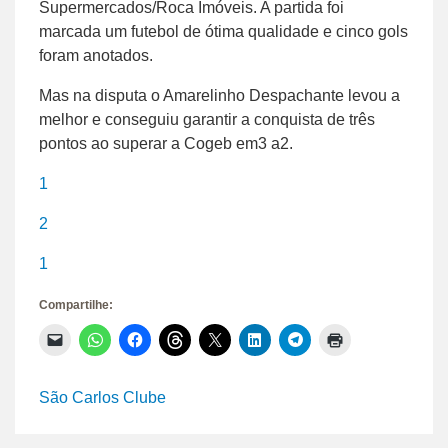
Supermercados/Roca Imóveis. A partida foi
marcada um futebol de ótima qualidade e cinco gols
foram anotados.
Mas na disputa o Amarelinho Despachante levou a
melhor e conseguiu garantir a conquista de três
pontos ao superar a Cogeb em3 a2.
1
2
1
Compartilhe:
Clique
Clique
Clique
Clique
Clique
Clique
Clique
Clique
para
para
para
para
para
para
para
para
enviar
compartilhar
compartilhar
compartilhar
compartilhar
compartilhar
compartilhar
imprimir(abre
um
no
no
no
no
no
no
em
link
WhatsApp(abre
Facebook(abre
Threads(abre
X(abre
LinkedIn(abre
Telegram(abre
nova
São Carlos Clube
por
em
em
em
em
em
em
janela)
e-
nova
nova
nova
nova
nova
nova
mail
janela)
janela)
janela)
janela)
janela)
janela)
para