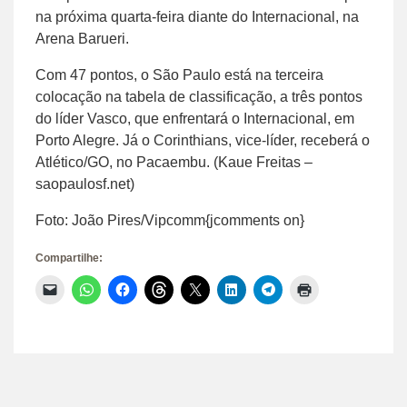
na próxima quarta-feira diante do Internacional, na
Arena Barueri.
Com 47 pontos, o São Paulo está na terceira
colocação na tabela de classificação, a três pontos
do líder Vasco, que enfrentará o Internacional, em
Porto Alegre. Já o Corinthians, vice-líder, receberá o
Atlético/GO, no Pacaembu. (Kaue Freitas –
saopaulosf.net)
Foto: João Pires/Vipcomm{jcomments on}
Compartilhe:
Clique
Clique
Clique
Clique
Clique
Clique
Clique
Clique
para
para
para
para
para
para
para
para
enviar
compartilhar
compartilhar
compartilhar
compartilhar
compartilhar
compartilhar
imprimir(abre
um
no
no
no
no
no
no
em
link
WhatsApp(abre
Facebook(abre
Threads(abre
X(abre
LinkedIn(abre
Telegram(abre
nova
por
em
em
em
em
em
em
janela)
e-
nova
nova
nova
nova
nova
nova
mail
janela)
janela)
janela)
janela)
janela)
janela)
para
um
amigo(abre