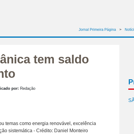
Jornal Primeira Página
>
Notíc
ânica tem saldo
nto
P
icado por:
Redação
SÃ