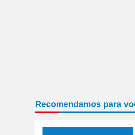
um
amigo(abre
em
nova
janela)
Recomendamos para vo