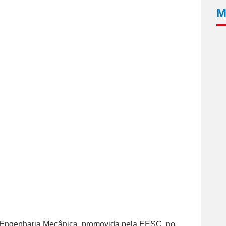
M
e Engenharia Mecânica, promovida pela EESC, no