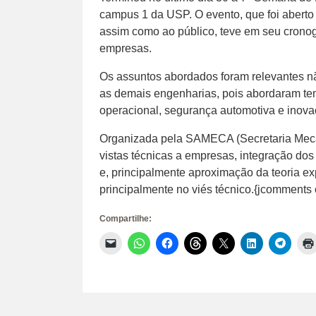
campus 1 da USP. O evento, que foi aberto
assim como ao público, teve em seu crono
empresas.
Os assuntos abordados foram relevantes n
as demais engenharias, pois abordaram te
operacional, segurança automotiva e inova
Organizada pela SAMECA (Secretaria Mec
vistas técnicas a empresas, integração do
e, principalmente aproximação da teoria ex
principalmente no viés técnico.{jcomments
Compartilhe:
Clique
Clique
Clique
Clique
Clique
Clique
Clique
para
para
para
para
para
para
para
enviar
compartilhar
compartilhar
compartilhar
compartilhar
compartilhar
compar
um
no
no
no
no
no
no
link
WhatsApp(abre
Facebook(abre
Threads(abre
X(abre
LinkedIn(abr
Telegr
por
em
em
em
em
em
em
e-
nova
nova
nova
nova
nova
nova
mail
janela)
janela)
janela)
janela)
janela)
janela)
para