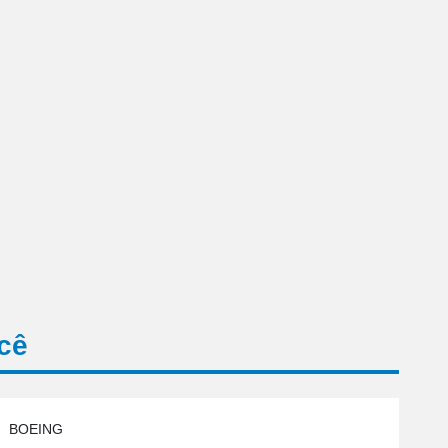
cê
BOEING