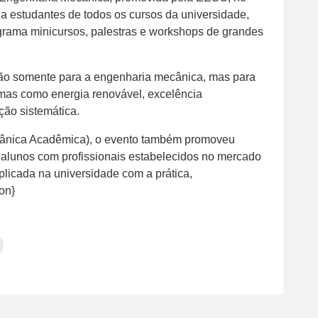
 a estudantes de todos os cursos da universidade,
grama minicursos, palestras e workshops de grandes
ão somente para a engenharia mecânica, mas para
mas como energia renovável, excelência
ção sistemática.
ânica Acadêmica), o evento também promoveu
s alunos com profissionais estabelecidos no mercado
plicada na universidade com a prática,
 on}
Clique
para
tilhar
imprimir(abre
em
e
am(abre
nova
janela)