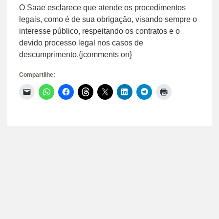
O Saae esclarece que atende os procedimentos
legais, como é de sua obrigação, visando sempre o
interesse público, respeitando os contratos e o
devido processo legal nos casos de
descumprimento.{jcomments on}
Compartilhe:
Clique
Clique
Clique
Clique
Clique
Clique
Clique
Clique
para
para
para
para
para
para
para
para
enviar
compartilhar
compartilhar
compartilhar
compartilhar
compartilhar
compartilhar
imprimir(abre
um
no
no
no
no
no
no
em
link
WhatsApp(abre
Facebook(abre
Threads(abre
X(abre
LinkedIn(abre
Telegram(abre
nova
por
em
em
em
em
em
em
janela)
e-
nova
nova
nova
nova
nova
nova
mail
janela)
janela)
janela)
janela)
janela)
janela)
para
um
amigo(abre
em
nova
janela)