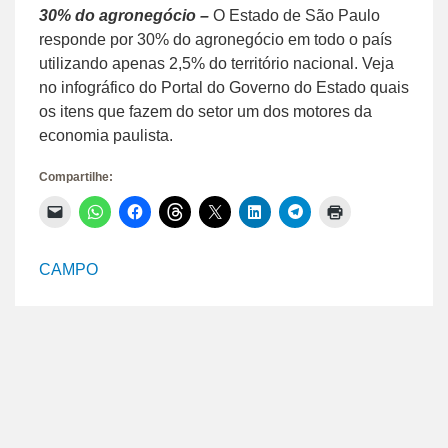
30% do agronegócio –
O Estado de São Paulo
responde por 30% do agronegócio em todo o país
utilizando apenas 2,5% do território nacional. Veja
no infográfico do Portal do Governo do Estado quais
os itens que fazem do setor um dos motores da
economia paulista.
Compartilhe:
Clique
Clique
Clique
Clique
Clique
Clique
Clique
Clique
para
para
para
para
para
para
para
para
enviar
compartilhar
compartilhar
compartilhar
compartilhar
compartilhar
compartilhar
imprimir(abre
um
no
no
no
no
no
no
em
link
WhatsApp(abre
Facebook(abre
Threads(abre
X(abre
LinkedIn(abre
Telegram(abre
nova
CAMPO
por
em
em
em
em
em
em
janela)
e-
nova
nova
nova
nova
nova
nova
mail
janela)
janela)
janela)
janela)
janela)
janela)
para
um
amigo(abre
em
nova
janela)