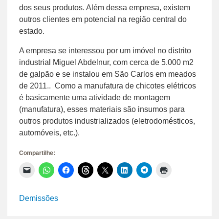
dos seus produtos. Além dessa empresa, existem
outros clientes em potencial na região central do
estado.
A empresa se interessou por um imóvel no distrito
industrial Miguel Abdelnur, com cerca de 5.000 m2
de galpão e se instalou em São Carlos em meados
de 2011.. Como a manufatura de chicotes elétricos
é basicamente uma atividade de montagem
(manufatura), esses materiais são insumos para
outros produtos industrializados (eletrodomésticos,
automóveis, etc.).
Compartilhe:
Clique
Clique
Clique
Clique
Clique
Clique
Clique
Clique
para
para
para
para
para
para
para
para
enviar
compartilhar
compartilhar
compartilhar
compartilhar
compartilhar
compartilhar
imprimir(abre
um
no
no
no
no
no
no
em
link
WhatsApp(abre
Facebook(abre
Threads(abre
X(abre
LinkedIn(abre
Telegram(abre
nova
Demissões
por
em
em
em
em
em
em
janela)
e-
nova
nova
nova
nova
nova
nova
mail
janela)
janela)
janela)
janela)
janela)
janela)