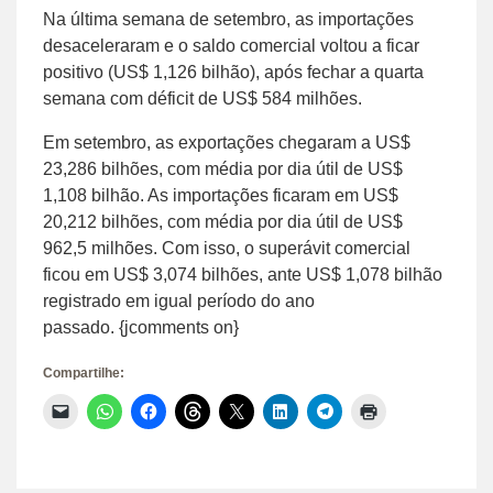
Na última semana de setembro, as importações
desaceleraram e o saldo comercial voltou a ficar
positivo (US$ 1,126 bilhão), após fechar a quarta
semana com déficit de US$ 584 milhões.
Em setembro, as exportações chegaram a US$
23,286 bilhões, com média por dia útil de US$
1,108 bilhão. As importações ficaram em US$
20,212 bilhões, com média por dia útil de US$
962,5 milhões. Com isso, o superávit comercial
ficou em US$ 3,074 bilhões, ante US$ 1,078 bilhão
registrado em igual período do ano
passado. {jcomments on}
Compartilhe:
Clique
Clique
Clique
Clique
Clique
Clique
Clique
Clique
para
para
para
para
para
para
para
para
enviar
compartilhar
compartilhar
compartilhar
compartilhar
compartilhar
compartilhar
imprimir(abre
um
no
no
no
no
no
no
em
link
WhatsApp(abre
Facebook(abre
Threads(abre
X(abre
LinkedIn(abre
Telegram(abre
nova
por
em
em
em
em
em
em
janela)