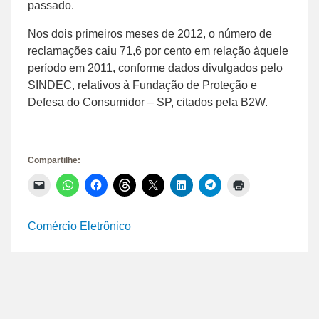
passado.
Nos dois primeiros meses de 2012, o número de
reclamações caiu 71,6 por cento em relação àquele
período em 2011, conforme dados divulgados pelo
SINDEC, relativos à Fundação de Proteção e
Defesa do Consumidor – SP, citados pela B2W.
Compartilhe:
Clique
Clique
Clique
Clique
Clique
Clique
Clique
Clique
para
para
para
para
para
para
para
para
enviar
compartilhar
compartilhar
compartilhar
compartilhar
compartilhar
compartilhar
imprimir(abre
um
no
no
no
no
no
no
em
link
WhatsApp(abre
Facebook(abre
Threads(abre
X(abre
LinkedIn(abre
Telegram(abre
nova
Comércio Eletrônico
por
em
em
em
em
em
em
janela)
e-
nova
nova
nova
nova
nova
nova
mail
janela)
janela)
janela)
janela)
janela)
janela)
para
um
amigo(abre
em
nova
janela)