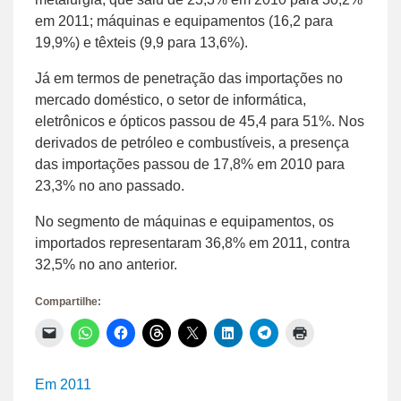
em 2011; máquinas e equipamentos (16,2 para
19,9%) e têxteis (9,9 para 13,6%).
Já em termos de penetração das importações no
mercado doméstico, o setor de informática,
eletrônicos e ópticos passou de 45,4 para 51%. Nos
derivados de petróleo e combustíveis, a presença
das importações passou de 17,8% em 2010 para
23,3% no ano passado.
No segmento de máquinas e equipamentos, os
importados representaram 36,8% em 2011, contra
32,5% no ano anterior.
Compartilhe:
Clique
Clique
Clique
Clique
Clique
Clique
Clique
Clique
para
para
para
para
para
para
para
para
enviar
compartilhar
compartilhar
compartilhar
compartilhar
compartilhar
compartilhar
imprimir(abre
um
no
no
no
no
no
no
em
link
WhatsApp(abre
Facebook(abre
Threads(abre
X(abre
LinkedIn(abre
Telegram(abre
nova
Em 2011
por
em
em
em
em
em
em
janela)
e-
nova
nova
nova
nova
nova
nova