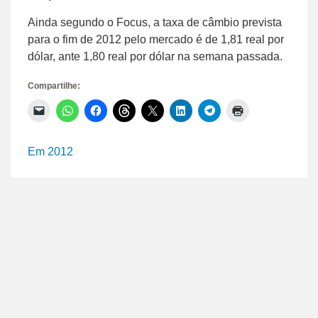
Ainda segundo o Focus, a taxa de câmbio prevista
para o fim de 2012 pelo mercado é de 1,81 real por
dólar, ante 1,80 real por dólar na semana passada.
Compartilhe:
Clique
Clique
Clique
Clique
Clique
Clique
Clique
Clique
para
para
para
para
para
para
para
para
enviar
compartilhar
compartilhar
compartilhar
compartilhar
compartilhar
compartilhar
imprimir(abre
um
no
no
no
no
no
no
em
link
WhatsApp(abre
Facebook(abre
Threads(abre
X(abre
LinkedIn(abre
Telegram(abre
nova
Em 2012
por
em
em
em
em
em
em
janela)
e-
nova
nova
nova
nova
nova
nova
mail
janela)
janela)
janela)
janela)
janela)
janela)
para
um
amigo(abre
em
nova
janela)