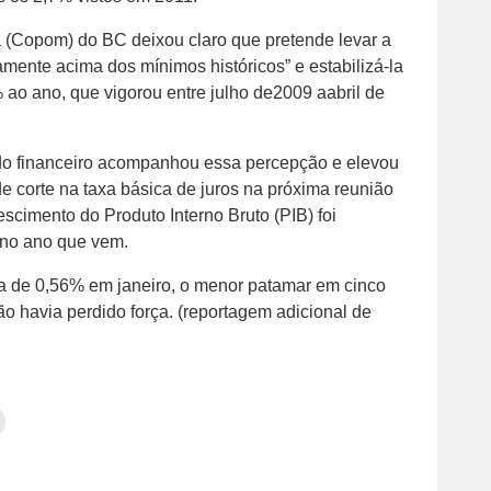
a (Copom) do BC deixou claro que pretende levar a
amente acima dos mínimos históricos” e estabilizá-la
% ao ano, que vigorou entre julho de2009 aabril de
do financeiro acompanhou essa percepção e elevou
de corte na taxa básica de juros na próxima reunião
scimento do Produto Interno Bruto (PIB) foi
no ano que vem.
ta de 0,56% em janeiro, o menor patamar em cinco
ão havia perdido força. (reportagem adicional de
Clique
para
tilhar
imprimir(abre
em
e
am(abre
nova
janela)