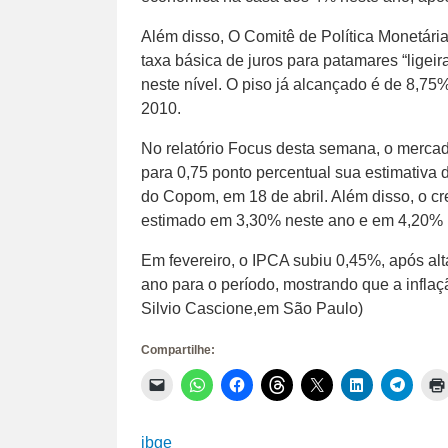
Além disso, O Comitê de Política Monetári
taxa básica de juros para patamares “ligeir
neste nível. O piso já alcançado é de 8,75
2010.
No relatório Focus desta semana, o merca
para 0,75 ponto percentual sua estimativa 
do Copom, em 18 de abril. Além disso, o cre
estimado em 3,30% neste ano e em 4,20% 
Em fevereiro, o IPCA subiu 0,45%, após al
ano para o período, mostrando que a inflaç
Silvio Cascione,em São Paulo)
Compartilhe:
Clique
Clique
Clique
Clique
Clique
Clique
Clique
para
para
para
para
para
para
para
enviar
compartilhar
compartilhar
compartilhar
compartilhar
compartilhar
compar
um
no
no
no
no
no
no
link
WhatsApp(abre
Facebook(abre
Threads(abre
X(abre
LinkedIn(abr
Telegr
ibge
por
em
em
em
em
em
em