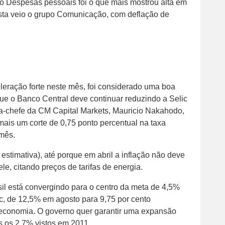
o Despesas pessoais foi o que mais mostrou alta em
ta veio o grupo Comunicação, com deflação de
eração forte neste mês, foi considerado uma boa
que o Banco Central deve continuar reduzindo a Selic
a-chefe da CM Capital Markets, Mauricio Nakahodo,
mais um corte de 0,75 ponto percentual na taxa
 mês.
estimativa), até porque em abril a inflação não deve
ele, citando preços de tarifas de energia.
il está convergindo para o centro da meta de 4,5%
lic, de 12,5% em agosto para 9,75 por cento
 economia. O governo quer garantir uma expansão
 os 2,7% vistos em 2011.