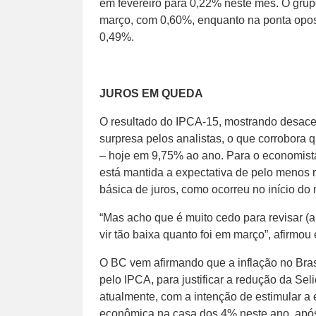
em fevereiro para 0,22% neste mês. O grup
março, com 0,60%, enquanto na ponta opos
0,49%.
JUROS EM QUEDA
O resultado do IPCA-15, mostrando desacel
surpresa pelos analistas, o que corrobora 
– hoje em 9,75% ao ano. Para o economist
está mantida a expectativa de pelo menos 
básica de juros, como ocorreu no início do
“Mas acho que é muito cedo para revisar (a 
vir tão baixa quanto foi em março”, afirmou 
O BC vem afirmando que a inflação no Bras
pelo IPCA, para justificar a redução da Se
atualmente, com a intenção de estimular a
econômica na casa dos 4% neste ano, após