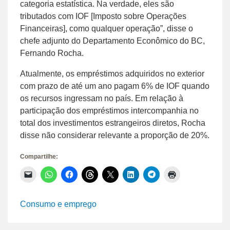
categoria estatística. Na verdade, eles são
tributados com IOF [Imposto sobre Operações
Financeiras], como qualquer operação”, disse o
chefe adjunto do Departamento Econômico do BC,
Fernando Rocha.
Atualmente, os empréstimos adquiridos no exterior
com prazo de até um ano pagam 6% de IOF quando
os recursos ingressam no país. Em relação à
participação dos empréstimos intercompanhia no
total dos investimentos estrangeiros diretos, Rocha
disse não considerar relevante a proporção de 20%.
Compartilhe:
Clique
Clique
Clique
Clique
Clique
Clique
Clique
Clique
para
para
para
para
para
para
para
para
enviar
compartilhar
compartilhar
compartilhar
compartilhar
compartilhar
compartilhar
imprimir(abre
um
no
no
no
no
no
no
em
link
WhatsApp(abre
Facebook(abre
Threads(abre
X(abre
LinkedIn(abre
Telegram(abre
nova
Consumo e emprego
por
em
em
em
em
em
em
janela)
e-
nova
nova
nova
nova
nova
nova
mail
janela)
janela)
janela)
janela)
janela)
janela)
para