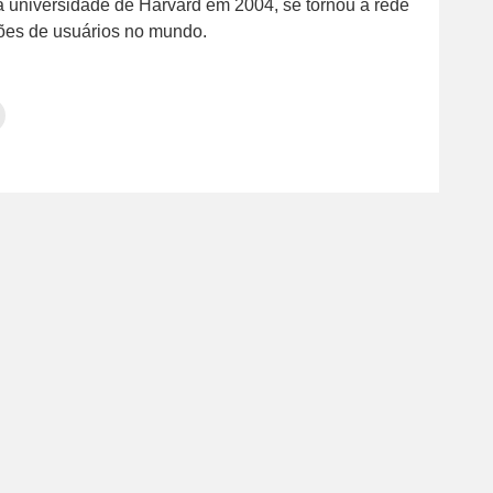
da universidade de Harvard em 2004, se tornou a rede
hões de usuários no mundo.
Clique
para
tilhar
imprimir(abre
em
e
am(abre
nova
janela)