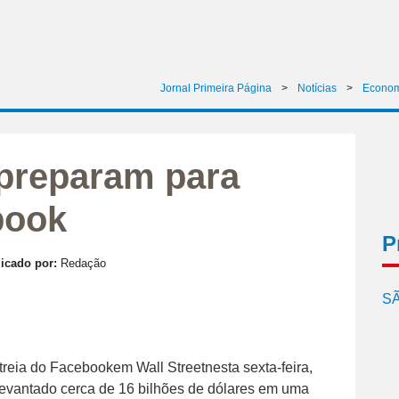
Jornal Primeira Página
>
Notícias
>
Econo
 preparam para
book
P
icado por:
Redação
SÃ
treia do Facebookem Wall Streetnesta sexta-feira,
 levantado cerca de 16 bilhões de dólares em uma