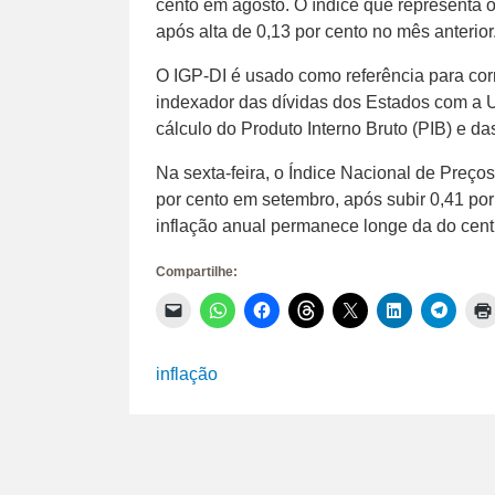
cento em agosto. O índice que representa 
após alta de 0,13 por cento no mês anterior
O IGP-DI é usado como referência para corr
indexador das dívidas dos Estados com a 
cálculo do Produto Interno Bruto (PIB) e da
Na sexta-feira, o Índice Nacional de Preço
por cento em setembro, após subir 0,41 po
inflação anual permanece longe da do cent
Compartilhe:
Clique
Clique
Clique
Clique
Clique
Clique
Clique
para
para
para
para
para
para
para
enviar
compartilhar
compartilhar
compartilhar
compartilhar
compartilhar
compar
um
no
no
no
no
no
no
link
WhatsApp(abre
Facebook(abre
Threads(abre
X(abre
LinkedIn(abr
Telegr
inflação
por
em
em
em
em
em
em
e-
nova
nova
nova
nova
nova
nova
mail
janela)
janela)
janela)
janela)
janela)
janela)
para
um
amigo(abre
em
nova
janela)