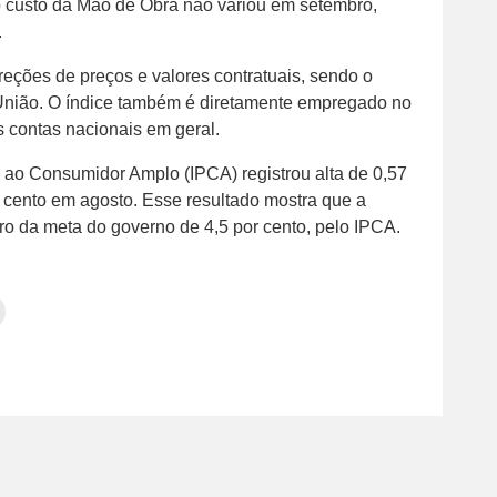
o custo da Mão de Obra não variou em setembro,
.
eções de preços e valores contratuais, sendo o
União. O índice também é diretamente empregado no
s contas nacionais em geral.
s ao Consumidor Amplo (IPCA) registrou alta de 0,57
r cento em agosto. Esse resultado mostra que a
ro da meta do governo de 4,5 por cento, pelo IPCA.
Clique
para
tilhar
imprimir(abre
em
e
am(abre
nova
janela)