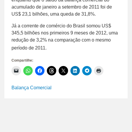
acumulado de janeiro a setembro de 2011 foi de
US$ 23,1 bilhões, uma queda de 31,8%.
Já a corrente de comércio do Brasil somou US$
345,5 bilhões nos primeiros 9 meses de 2012, uma
redução de 3,2% na comparação com o mesmo
período de 2011.
Compartilhe:
Clique
Clique
Clique
Clique
Clique
Clique
Clique
Clique
para
para
para
para
para
para
para
para
enviar
compartilhar
compartilhar
compartilhar
compartilhar
compartilhar
compartilhar
imprimir(abre
um
no
no
no
no
no
no
em
link
WhatsApp(abre
Facebook(abre
Threads(abre
X(abre
LinkedIn(abre
Telegram(abre
nova
Balança Comercial
por
em
em
em
em
em
em
janela)
e-
nova
nova
nova
nova
nova
nova
mail
janela)
janela)
janela)
janela)
janela)
janela)
para
um
amigo(abre
em
nova
janela)