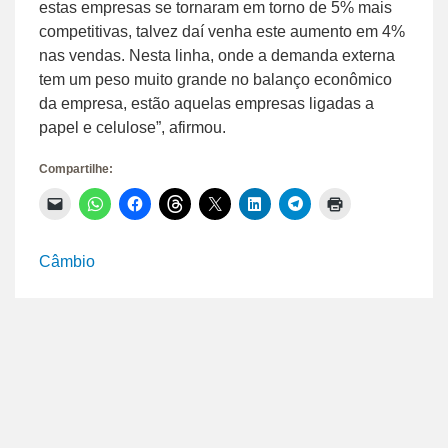
estas empresas se tornaram em torno de 5% mais
competitivas, talvez daí venha este aumento em 4%
nas vendas. Nesta linha, onde a demanda externa
tem um peso muito grande no balanço econômico
da empresa, estão aquelas empresas ligadas a
papel e celulose”, afirmou.
Compartilhe:
Clique
Clique
Clique
Clique
Clique
Clique
Clique
Clique
para
para
para
para
para
para
para
para
enviar
compartilhar
compartilhar
compartilhar
compartilhar
compartilhar
compartilhar
imprimir(abre
um
no
no
no
no
no
no
em
link
WhatsApp(abre
Facebook(abre
Threads(abre
X(abre
LinkedIn(abre
Telegram(abre
nova
Câmbio
por
em
em
em
em
em
em
janela)
e-
nova
nova
nova
nova
nova
nova
mail
janela)
janela)
janela)
janela)
janela)
janela)
para
um
amigo(abre
em
nova
janela)