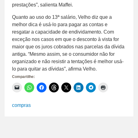
prestações”, salienta Maffei.
Quanto ao uso do 13ª salário, Velho diz que a
melhor dica é usá-lo para pagar as contas e
resgatar a capacidade de endividamento. Com
exceção nos casos em que o desconto à vista for
maior que os juros cobrados nas parcelas da dívida
antiga. “Mesmo assim, se o consumidor não for
organizado e não resistir a tentações é melhor usá-
lo para quitar as dívidas”, afirma Velho.
Compartilhe:
Clique
Clique
Clique
Clique
Clique
Clique
Clique
Clique
para
para
para
para
para
para
para
para
enviar
compartilhar
compartilhar
compartilhar
compartilhar
compartilhar
compartilhar
imprimir(abre
um
no
no
no
no
no
no
em
link
WhatsApp(abre
Facebook(abre
Threads(abre
X(abre
LinkedIn(abre
Telegram(abre
nova
compras
por
em
em
em
em
em
em
janela)
e-
nova
nova
nova
nova
nova
nova
mail
janela)
janela)
janela)
janela)
janela)
janela)
para
um
amigo(abre
em
nova