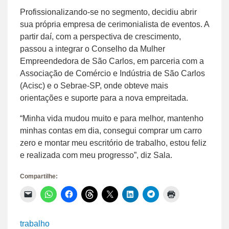
Profissionalizando-se no segmento, decidiu abrir
sua própria empresa de cerimonialista de eventos. A
partir daí, com a perspectiva de crescimento,
passou a integrar o Conselho da Mulher
Empreendedora de São Carlos, em parceria com a
Associação de Comércio e Indústria de São Carlos
(Acisc) e o Sebrae-SP, onde obteve mais
orientações e suporte para a nova empreitada.
“Minha vida mudou muito e para melhor, mantenho
minhas contas em dia, consegui comprar um carro
zero e montar meu escritório de trabalho, estou feliz
e realizada com meu progresso”, diz Sala.
Compartilhe:
Clique
Clique
Clique
Clique
Clique
Clique
Clique
Clique
para
para
para
para
para
para
para
para
enviar
compartilhar
compartilhar
compartilhar
compartilhar
compartilhar
compartilhar
imprimir(abre
um
no
no
no
no
no
no
em
link
WhatsApp(abre
Facebook(abre
Threads(abre
X(abre
LinkedIn(abre
Telegram(abre
nova
trabalho
por
em
em
em
em
em
em
janela)