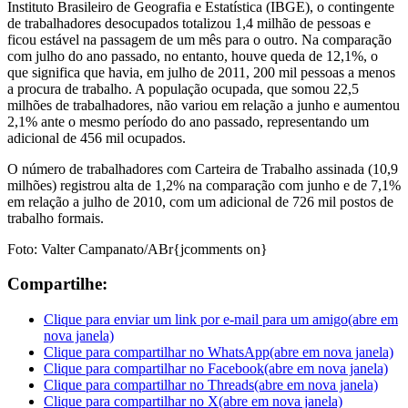
Instituto Brasileiro de Geografia e Estatística (IBGE), o contingente
de trabalhadores desocupados totalizou 1,4 milhão de pessoas e
ficou estável na passagem de um mês para o outro. Na comparação
com julho do ano passado, no entanto, houve queda de 12,1%, o
que significa que havia, em julho de 2011, 200 mil pessoas a menos
a procura de trabalho. A população ocupada, que somou 22,5
milhões de trabalhadores, não variou em relação a junho e aumentou
2,1% ante o mesmo período do ano passado, representando um
adicional de 456 mil ocupados.
O número de trabalhadores com Carteira de Trabalho assinada (10,9
milhões) registrou alta de 1,2% na comparação com junho e de 7,1%
em relação a julho de 2010, com um adicional de 726 mil postos de
trabalho formais.
Foto: Valter Campanato/ABr{jcomments on}
Compartilhe:
Clique para enviar um link por e-mail para um amigo(abre em
nova janela)
Clique para compartilhar no WhatsApp(abre em nova janela)
Clique para compartilhar no Facebook(abre em nova janela)
Clique para compartilhar no Threads(abre em nova janela)
Clique para compartilhar no X(abre em nova janela)