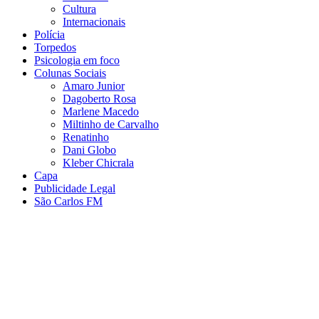
Cultura
Internacionais
Polícia
Torpedos
Psicologia em foco
Colunas Sociais
Amaro Junior
Dagoberto Rosa
Marlene Macedo
Miltinho de Carvalho
Renatinho
Dani Globo
Kleber Chicrala
Capa
Publicidade Legal
São Carlos FM