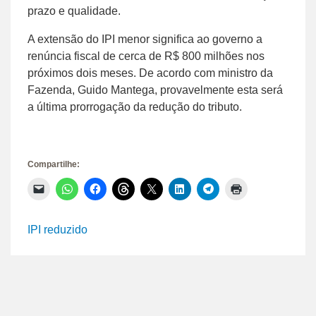
prazo e qualidade.
A extensão do IPI menor significa ao governo a
renúncia fiscal de cerca de R$ 800 milhões nos
próximos dois meses. De acordo com ministro da
Fazenda, Guido Mantega, provavelmente esta será
a última prorrogação da redução do tributo.
Compartilhe:
Clique
Clique
Clique
Clique
Clique
Clique
Clique
Clique
para
para
para
para
para
para
para
para
enviar
compartilhar
compartilhar
compartilhar
compartilhar
compartilhar
compartilhar
imprimir(abre
um
no
no
no
no
no
no
em
link
WhatsApp(abre
Facebook(abre
Threads(abre
X(abre
LinkedIn(abre
Telegram(abre
nova
IPI reduzido
por
em
em
em
em
em
em
janela)
e-
nova
nova
nova
nova
nova
nova
mail
janela)
janela)
janela)
janela)
janela)
janela)
para
um
amigo(abre
em
nova
janela)