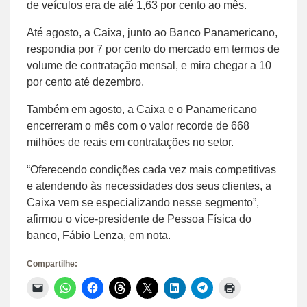
de veículos era de até 1,63 por cento ao mês.
Até agosto, a Caixa, junto ao Banco Panamericano,
respondia por 7 por cento do mercado em termos de
volume de contratação mensal, e mira chegar a 10
por cento até dezembro.
Também em agosto, a Caixa e o Panamericano
encerreram o mês com o valor recorde de 668
milhões de reais em contratações no setor.
“Oferecendo condições cada vez mais competitivas
e atendendo às necessidades dos seus clientes, a
Caixa vem se especializando nesse segmento”,
afirmou o vice-presidente de Pessoa Física do
banco, Fábio Lenza, em nota.
Compartilhe:
Clique
Clique
Clique
Clique
Clique
Clique
Clique
Clique
para
para
para
para
para
para
para
para
enviar
compartilhar
compartilhar
compartilhar
compartilhar
compartilhar
compartilhar
imprimir(abre