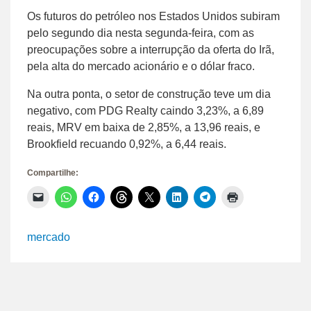
Os futuros do petróleo nos Estados Unidos subiram
pelo segundo dia nesta segunda-feira, com as
preocupações sobre a interrupção da oferta do Irã,
pela alta do mercado acionário e o dólar fraco.
Na outra ponta, o setor de construção teve um dia
negativo, com PDG Realty caindo 3,23%, a 6,89
reais, MRV em baixa de 2,85%, a 13,96 reais, e
Brookfield recuando 0,92%, a 6,44 reais.
Compartilhe:
Clique
Clique
Clique
Clique
Clique
Clique
Clique
Clique
para
para
para
para
para
para
para
para
enviar
compartilhar
compartilhar
compartilhar
compartilhar
compartilhar
compartilhar
imprimir(abre
um
no
no
no
no
no
no
em
link
WhatsApp(abre
Facebook(abre
Threads(abre
X(abre
LinkedIn(abre
Telegram(abre
nova
mercado
por
em
em
em
em
em
em
janela)
e-
nova
nova
nova
nova
nova
nova
mail
janela)
janela)
janela)
janela)
janela)
janela)
para
um
amigo(abre
em
nova