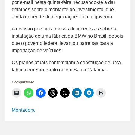
por e-mail nesta quinta-feira, recusando-se a dar
detalhes sobre o montante do investimento, que
ainda depende de negociações com o governo.
A decisão põe fim a meses de incertezas sobre a
instalação de uma fábrica da BMW no Brasil, depois
que o governo federal levantou barreiras para a
importação de veículos.
Os planos atuais contemplam a construção de uma
fábrica em São Paulo ou em Santa Catarina.
Compartilhe:
Clique
Clique
Clique
Clique
Clique
Clique
Clique
Clique
para
para
para
para
para
para
para
para
enviar
compartilhar
compartilhar
compartilhar
compartilhar
compartilhar
compartilhar
imprimir(abre
um
no
no
no
no
no
no
em
link
WhatsApp(abre
Facebook(abre
Threads(abre
X(abre
LinkedIn(abre
Telegram(abre
nova
Montadora
por
em
em
em
em
em
em
janela)
e-
nova
nova
nova
nova
nova
nova
mail
janela)
janela)
janela)
janela)
janela)
janela)
para
um
amigo(abre
em