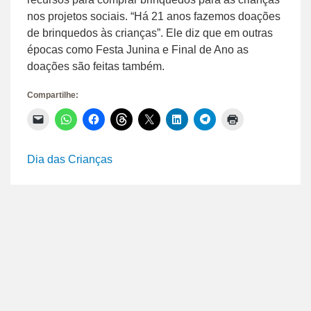
nos projetos sociais. “Há 21 anos fazemos doações
de brinquedos às crianças”. Ele diz que em outras
épocas como Festa Junina e Final de Ano as
doações são feitas também.
Compartilhe:
Clique
Clique
Clique
Clique
Clique
Clique
Clique
Clique
para
para
para
para
para
para
para
para
enviar
compartilhar
compartilhar
compartilhar
compartilhar
compartilhar
compartilhar
imprimir(abre
um
no
no
no
no
no
no
em
link
WhatsApp(abre
Facebook(abre
Threads(abre
X(abre
LinkedIn(abre
Telegram(abre
nova
Dia das Crianças
por
em
em
em
em
em
em
janela)
e-
nova
nova
nova
nova
nova
nova
mail
janela)
janela)
janela)
janela)
janela)
janela)
para
um
amigo(abre
em
nova
janela)