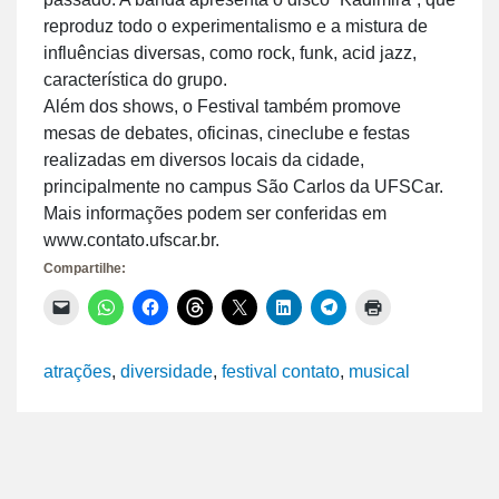
reproduz todo o experimentalismo e a mistura de
influências diversas, como rock, funk, acid jazz,
característica do grupo.
Além dos shows, o Festival também promove
mesas de debates, oficinas, cineclube e festas
realizadas em diversos locais da cidade,
principalmente no campus São Carlos da UFSCar.
Mais informações podem ser conferidas em
www.contato.ufscar.br.
Compartilhe:
Clique
Clique
Clique
Clique
Clique
Clique
Clique
Clique
para
para
para
para
para
para
para
para
enviar
compartilhar
compartilhar
compartilhar
compartilhar
compartilhar
compartilhar
imprimir(abre
um
no
no
no
no
no
no
em
link
WhatsApp(abre
Facebook(abre
Threads(abre
X(abre
LinkedIn(abre
Telegram(abre
nova
atrações
,
diversidade
,
festival contato
,
musical
por
em
em
em
em
em
em
janela)
e-
nova
nova
nova
nova
nova
nova
mail
janela)
janela)
janela)
janela)
janela)
janela)
para
um
amigo(abre
em
nova
janela)