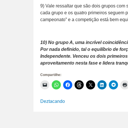
9) Vale ressaltar que são dois grupos com 
cada grupo e os quatro primeiros seguem pa
campeonato” e a competição está bem equi
10) No grupo A, uma incrível coincidênci
Por nada definido, tal o equilíbrio de f
Independente. Venceu os dois primeiros
aproveitamento nesta fase e lidera tranqu
Compartilhe:
Clique
Clique
Clique
Clique
Clique
Clique
Clique
para
para
para
para
para
para
para
enviar
compartilhar
compartilhar
compartilhar
compartilhar
compartilhar
compar
um
no
no
no
no
no
no
link
WhatsApp(abre
Facebook(abre
Threads(abre
X(abre
LinkedIn(abr
Telegr
Deztacando
por
em
em
em
em
em
em
e-
nova
nova
nova
nova
nova
nova
mail
janela)
janela)
janela)
janela)
janela)
janela)
para
um
amigo(abre
em