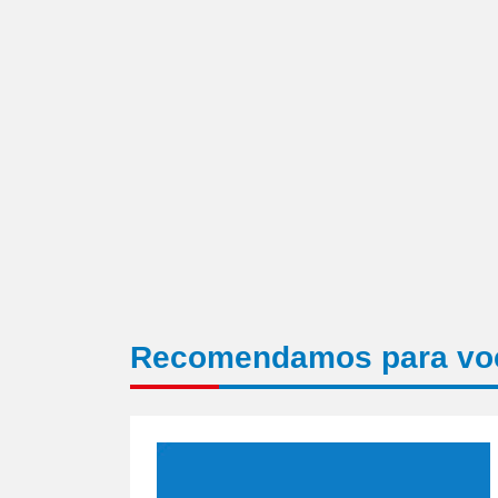
nova
janela)
Recomendamos para vo