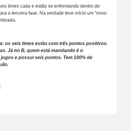
seis times cada e estão se enfrentando dentro de
ra a terceira fase. Na verdade teve início um “novo
librada.
a: os seis times estão com três pontos positivos.
orças. Já no B, quem está mandando é o
 jogos e possui seis pontos. Tem 100% de
ilo.
Clique
para
tilhar
imprimir(abre
em
e
am(abre
nova
janela)