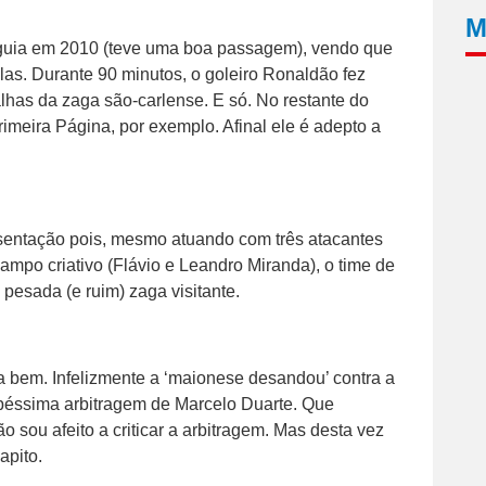
M
 Águia em 2010 (teve uma boa passagem), vendo que
las. Durante 90 minutos, o goleiro Ronaldão fez
has da zaga são-carlense. E só. No restante do
Primeira Página, por exemplo. Afinal ele é adepto a
esentação pois, mesmo atuando com três atacantes
ampo criativo (Flávio e Leandro Miranda), o time de
 pesada (e ruim) zaga visitante.
 bem. Infelizmente a ‘maionese desandou’ contra a
péssima arbitragem de Marcelo Duarte. Que
 sou afeito a criticar a arbitragem. Mas desta vez
apito.