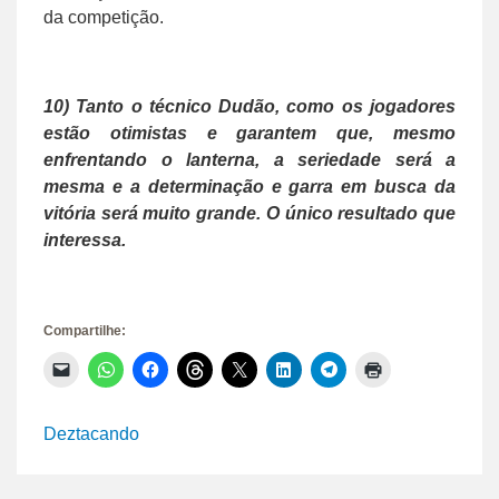
da competição.
10) Tanto o técnico Dudão, como os jogadores
estão otimistas e garantem que, mesmo
enfrentando o lanterna, a seriedade será a
mesma e a determinação e garra em busca da
vitória será muito grande. O único resultado que
interessa.
Compartilhe:
Clique
Clique
Clique
Clique
Clique
Clique
Clique
Clique
para
para
para
para
para
para
para
para
enviar
compartilhar
compartilhar
compartilhar
compartilhar
compartilhar
compartilhar
imprimir(abre
um
no
no
no
no
no
no
em
link
WhatsApp(abre
Facebook(abre
Threads(abre
X(abre
LinkedIn(abre
Telegram(abre
nova
Deztacando
por
em
em
em
em
em
em
janela)
e-
nova
nova
nova
nova
nova
nova
mail
janela)
janela)
janela)
janela)
janela)
janela)
para
um