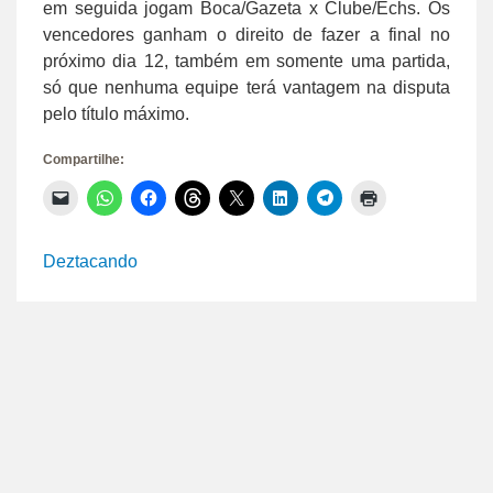
em seguida jogam Boca/Gazeta x Clube/Echs. Os
vencedores ganham o direito de fazer a final no
próximo dia 12, também em somente uma partida,
só que nenhuma equipe terá vantagem na disputa
pelo título máximo.
Compartilhe:
Clique
Clique
Clique
Clique
Clique
Clique
Clique
Clique
para
para
para
para
para
para
para
para
enviar
compartilhar
compartilhar
compartilhar
compartilhar
compartilhar
compartilhar
imprimir(abre
um
no
no
no
no
no
no
em
link
WhatsApp(abre
Facebook(abre
Threads(abre
X(abre
LinkedIn(abre
Telegram(abre
nova
Deztacando
por
em
em
em
em
em
em
janela)
e-
nova
nova
nova
nova
nova
nova
mail
janela)
janela)
janela)
janela)
janela)
janela)
para
um
amigo(abre
em
nova
janela)