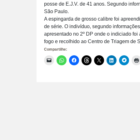
posse de E.J.V. de 41 anos. Segundo info
São Paulo.
A espingarda de grosso calibre foi apreen
de série. O indivíduo, segundo informaçõe
apresentado no 2º DP onde o indiciado foi 
fogo e recolhido ao Centro de Triagem de 
Compartilhe:
Clique
Clique
Clique
Clique
Clique
Clique
Clique
para
para
para
para
para
para
para
enviar
compartilhar
compartilhar
compartilhar
compartilhar
compartilhar
compar
um
no
no
no
no
no
no
link
WhatsApp(abre
Facebook(abre
Threads(abre
X(abre
LinkedIn(abr
Telegr
por
em
em
em
em
em
em
e-
nova
nova
nova
nova
nova
nova
mail
janela)
janela)
janela)
janela)
janela)
janela)
para
um
amigo(abre
em
nova
janela)