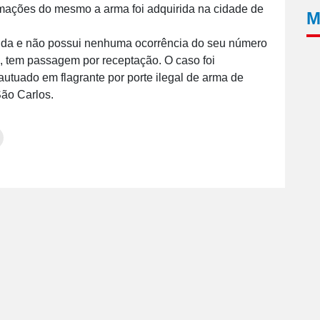
rmações do mesmo a arma foi adquirida na cidade de
M
dida e não possui nenhuma ocorrência do seu número
s, tem passagem por receptação. O caso foi
autuado em flagrante por porte ilegal de arma de
São Carlos.
Clique
para
tilhar
imprimir(abre
em
e
am(abre
nova
janela)