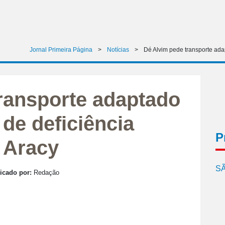
Jornal Primeira Página
>
Notícias
>
Dé Alvim pede transporte adap
ransporte adaptado
de deficiência
P
e Aracy
SÃ
icado por:
Redação