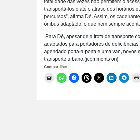
totalidade das vezes não permitem o acesso
transportá-los e até o atraso dos horários 
percursos”, afirma Dé. Assim, os cadeiran
ônibus adaptado, o que nem sempre acont
Para Dé, apesar de a frota de transporte co
adaptados para portadores de deficiências,
agendado porta-a-porta e uma van, novos e
transporte urbano.{jcomments on}
Compartilhe:
Clique
Clique
Clique
Clique
Clique
Clique
Clique
para
para
para
para
para
para
para
enviar
compartilhar
compartilhar
compartilhar
compartilhar
compartilhar
compar
um
no
no
no
no
no
no
link
WhatsApp(abre
Facebook(abre
Threads(abre
X(abre
LinkedIn(abr
Telegr
por
em
em
em
em
em
em
e-
nova
nova
nova
nova
nova
nova
mail
janela)
janela)
janela)
janela)
janela)
janela)
para
um
amigo(abre
em
nova
janela)