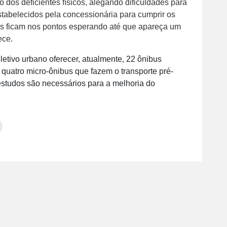
 dos deficientes físicos, alegando dificuldades para
estabelecidos pela concessionária para cumprir os
tes ficam nos pontos esperando até que apareça um
ece.
letivo urbano oferecer, atualmente, 22 ônibus
 quatro micro-ônibus que fazem o transporte pré-
studos são necessários para a melhoria do
Clique
para
tilhar
imprimir(abre
em
e
am(abre
nova
janela)