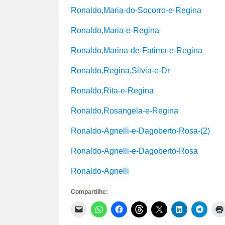
Ronaldo,Maria-do-Socorro-e-Regina
Ronaldo,Maria-e-Regina
Ronaldo,Marina-de-Fatima-e-Regina
Ronaldo,Regina,Silvia-e-Dr
Ronaldo,Rita-e-Regina
Ronaldo,Rosangela-e-Regina
Ronaldo-Agnelli-e-Dagoberto-Rosa-(2)
Ronaldo-Agnelli-e-Dagoberto-Rosa
Ronaldo-Agnelli
Compartilhe:
Clique
Clique
Clique
Clique
Clique
Clique
Clique
para
para
para
para
para
para
para
enviar
compartilhar
compartilhar
compartilhar
compartilhar
compartilhar
compar